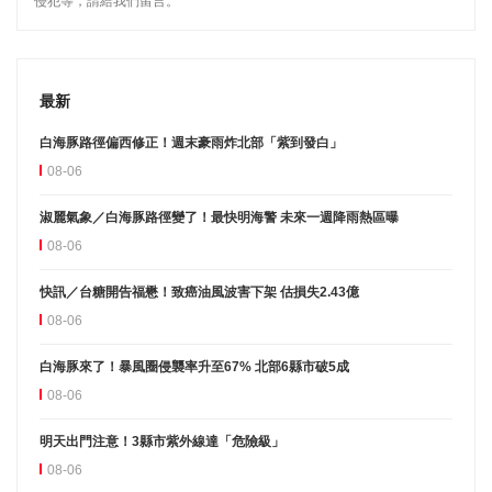
侵犯等，請給我們留言。
最新
白海豚路徑偏西修正！週末豪雨炸北部「紫到發白」
08-06
淑麗氣象／白海豚路徑變了！最快明海警 未來一週降雨熱區曝
08-06
快訊／台糖開告福懋！致癌油風波害下架 估損失2.43億
08-06
白海豚來了！暴風圈侵襲率升至67% 北部6縣市破5成
08-06
明天出門注意！3縣市紫外線達「危險級」
08-06