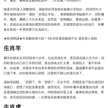
羊、屬虎、屬豬卻是翻身起跑年。（示意圖／Unsplash）
隨著2025進入倒數階段，湯鎮瑋命理老師在臉書分享指出，2026丙午火
馬年被稱為60年一遇的「赤馬紅羊劫」，整體變動與考驗都不小，但對屬
羊、屬虎、屬豬三大生肖來說，反而是「逆勢翻紅、重新起跑」的重要一
年。若能在各自最強的運勢領域加強佈局，並避開容易失分的地方，有機
會在新的一年裡把壓力化為助力。
★延伸閱讀★年底翻身發大財！4生肖財運擋都擋不住 還有貴人相助
生肖羊
屬羊的朋友在2026迎來六合年，比起其他生肖，更容易定錨人生方向，找
到較適合自己的工作與目標。過去因為太忙太累，容易陷入「看不到未
來」的低潮，其實多半來自長年累積的習慣性思維。建議屬羊者不妨讓自
己慢下來，好好檢視身心狀態，試著把不開心的過往放下。
湯鎮瑋提醒，「想開了」和「習慣了」完全不同，想開是放下執念後找到
突破口，習慣了則是放棄改變、接受現況。2026年屬羊最重要的功課，就
是透過轉念找到再出發的方向。同時因病符星入座，健康容易拉警報，舊
疾、老毛病恐回頭糾纏，一定要提高保養與檢查意識。
生肖虎