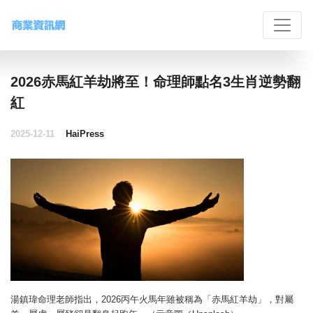
2026赤馬紅羊劫將至！命理師點名3生肖逆勢翻
紅
2025-12-11
HaiPress
湯鎮瑋命理老師指出，2026丙午火馬年雖被稱為「赤馬紅羊劫」，對屬