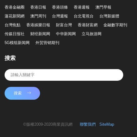
香港金融圈
香港日報
香港頭條
香港週報
澳門早報
蓮花新聞網
澳門周刊
台灣週報
台北電視台
台灣新媒體
台灣焦點
香港娛樂日報
財富台灣
香港財富網
金融數字期刊
传媒日报社
财经新闻网
中华新闻网
立马旅游网
5G模组新闻网
外贸营销期刊
搜索
搜索
©版權2009-2020商業資訊網
聯繫我們
SiteMap