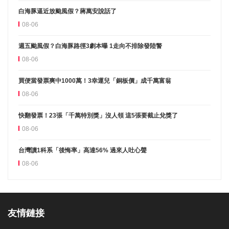
白海豚逼近放颱風假？蔣萬安說話了
08-06
週五颱風假？白海豚路徑3劇本曝 1走向不排除發陸警
08-06
買便當發票爽中1000萬！3幸運兒「銅板價」成千萬富翁
08-06
快翻發票！23張「千萬特別獎」沒人領 這5張要截止兌獎了
08-06
台灣讀1科系「後悔率」高達56% 過來人吐心聲
08-06
友情鏈接