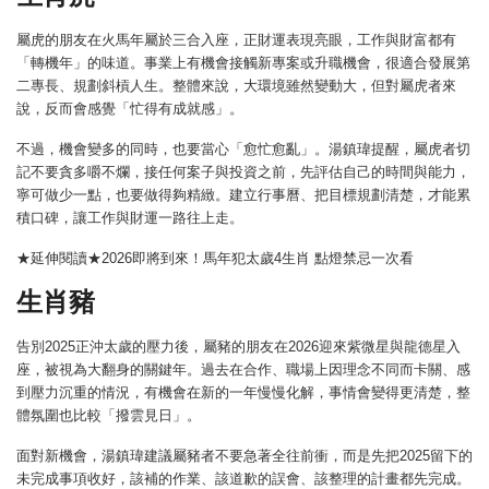
屬虎的朋友在火馬年屬於三合入座，正財運表現亮眼，工作與財富都有
「轉機年」的味道。事業上有機會接觸新專案或升職機會，很適合發展第
二專長、規劃斜槓人生。整體來說，大環境雖然變動大，但對屬虎者來
說，反而會感覺「忙得有成就感」。
不過，機會變多的同時，也要當心「愈忙愈亂」。湯鎮瑋提醒，屬虎者切
記不要貪多嚼不爛，接任何案子與投資之前，先評估自己的時間與能力，
寧可做少一點，也要做得夠精緻。建立行事曆、把目標規劃清楚，才能累
積口碑，讓工作與財運一路往上走。
★延伸閱讀★2026即將到來！馬年犯太歲4生肖 點燈禁忌一次看
生肖豬
告別2025正沖太歲的壓力後，屬豬的朋友在2026迎來紫微星與龍德星入
座，被視為大翻身的關鍵年。過去在合作、職場上因理念不同而卡關、感
到壓力沉重的情況，有機會在新的一年慢慢化解，事情會變得更清楚，整
體氛圍也比較「撥雲見日」。
面對新機會，湯鎮瑋建議屬豬者不要急著全往前衝，而是先把2025留下的
未完成事項收好，該補的作業、該道歉的誤會、該整理的計畫都先完成。